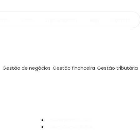
ome
Sobre
Especialidades
Blog
Contato
Gestão de negócios
,
Gestão financeira
,
Gestão tributária
dezembro 12, 2022
Sem Comentários