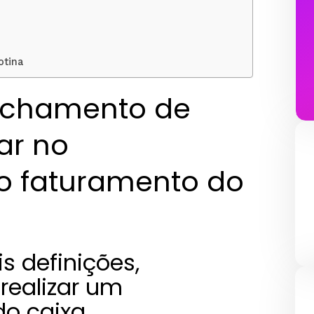
otina
echamento de
ar no
o faturamento do
s definições,
realizar um
do caixa