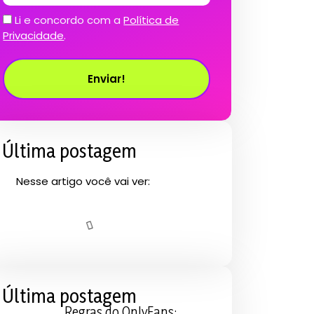
Li e concordo com a
Política de
Privacidade
.
Enviar!
Última postagem
Nesse artigo você vai ver:
Última postagem
Regras do OnlyFans: