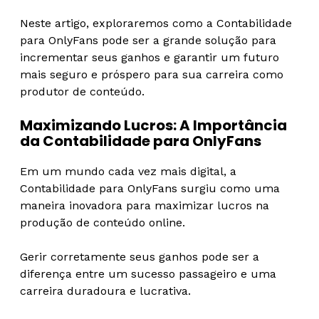
Neste artigo, exploraremos como a Contabilidade
para OnlyFans pode ser a grande solução para
incrementar seus ganhos e garantir um futuro
mais seguro e próspero para sua carreira como
produtor de conteúdo.
Maximizando Lucros: A Importância
da Contabilidade para OnlyFans
Em um mundo cada vez mais digital, a
Contabilidade para OnlyFans surgiu como uma
maneira inovadora para maximizar lucros na
produção de conteúdo online.
Gerir corretamente seus ganhos pode ser a
diferença entre um sucesso passageiro e uma
carreira duradoura e lucrativa.