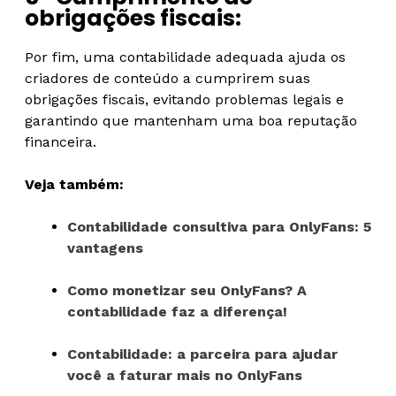
obrigações fiscais:
Por fim, uma contabilidade adequada ajuda os
criadores de conteúdo a cumprirem suas
obrigações fiscais, evitando problemas legais e
garantindo que mantenham uma boa reputação
financeira.
Veja também:
Contabilidade consultiva para OnlyFans: 5
vantagens
Como monetizar seu OnlyFans? A
contabilidade faz a diferença!
Contabilidade: a parceira para ajudar
você a faturar mais no OnlyFans