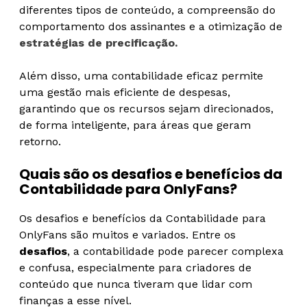
diferentes tipos de conteúdo, a compreensão do
comportamento dos assinantes e a otimização de
estratégias de precificação.
Além disso, uma contabilidade eficaz permite
uma gestão mais eficiente de despesas,
garantindo que os recursos sejam direcionados,
de forma inteligente, para áreas que geram
retorno.
Quais são os desafios e benefícios da
Contabilidade para OnlyFans?
Os desafios e benefícios da Contabilidade para
OnlyFans são muitos e variados. Entre os
desafios
, a contabilidade pode parecer complexa
e confusa, especialmente para criadores de
conteúdo que nunca tiveram que lidar com
finanças a esse nível.