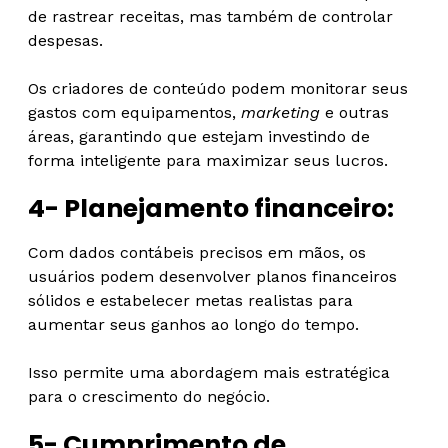
de rastrear receitas, mas também de controlar
despesas.
Os criadores de conteúdo podem monitorar seus
gastos com equipamentos,
marketing
e outras
áreas, garantindo que estejam investindo de
forma inteligente para maximizar seus lucros.
4- Planejamento financeiro:
Com dados contábeis precisos em mãos, os
usuários podem desenvolver planos financeiros
sólidos e estabelecer metas realistas para
aumentar seus ganhos ao longo do tempo.
Isso permite uma abordagem mais estratégica
para o crescimento do negócio.
5- Cumprimento de