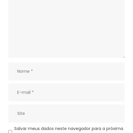
Salvar meus dados neste navegador para a próxima