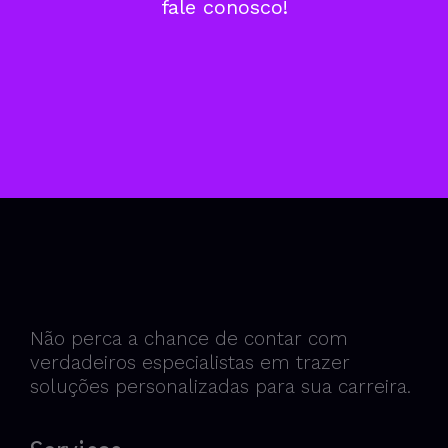
fale conosco!
Não perca a chance de contar com
verdadeiros especialistas em trazer
soluções personalizadas para sua carreira.