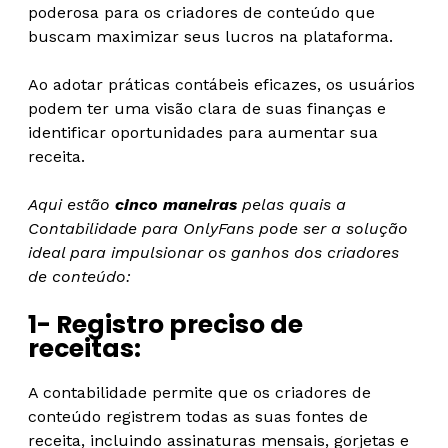
poderosa para os criadores de conteúdo que
buscam maximizar seus lucros na plataforma.
Ao adotar práticas contábeis eficazes, os usuários
podem ter uma visão clara de suas finanças e
identificar oportunidades para aumentar sua
receita.
Aqui estão
cinco maneiras
pelas quais a
Contabilidade para OnlyFans pode ser a solução
ideal para impulsionar os ganhos dos criadores
de conteúdo:
1- Registro preciso de
receitas:
A contabilidade permite que os criadores de
conteúdo registrem todas as suas fontes de
receita, incluindo assinaturas mensais, gorjetas e