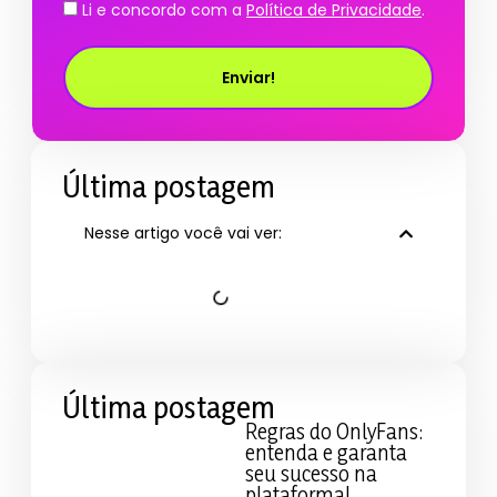
Li e concordo com a
Política de Privacidade
.
Enviar!
Última postagem
Nesse artigo você vai ver:
Última postagem
Regras do OnlyFans:
entenda e garanta
seu sucesso na
plataforma!