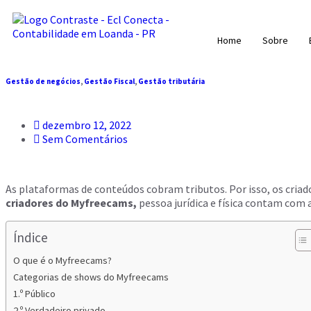
Home
Sobre
Gestão de negócios
,
Gestão Fiscal
,
Gestão tributária
dezembro 12, 2022
Sem Comentários
As plataformas de conteúdos cobram tributos. Por isso, os cria
criadores do Myfreecams,
pessoa jurídica e física contam com 
Índice
O que é o Myfreecams?
Categorias de shows do Myfreecams
1.º Público
2.º Verdadeiro privado