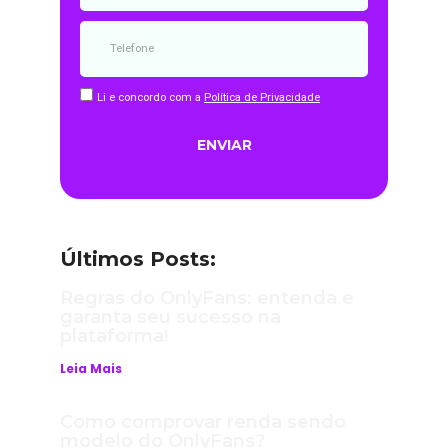
Li e concordo com a
Política de Privacidade
ENVIAR
Últimos Posts:
Regras do OnlyFans: entenda e
garanta seu sucesso na
plataforma!
Leia Mais
Como comprovar renda sendo
modelo do OnlyFans?