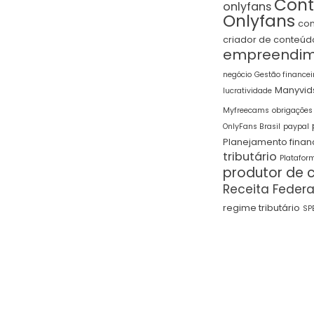
Cont
onlyfans
Onlyfans
con
criador de conteúd
empreendim
negócio
Gestão financei
Manyvid
lucratividade
Myfreecams
obrigações 
OnlyFans Brasil
paypal
Planejamento finan
tributário
Plataform
produtor de 
Receita Federa
regime tributário
SP