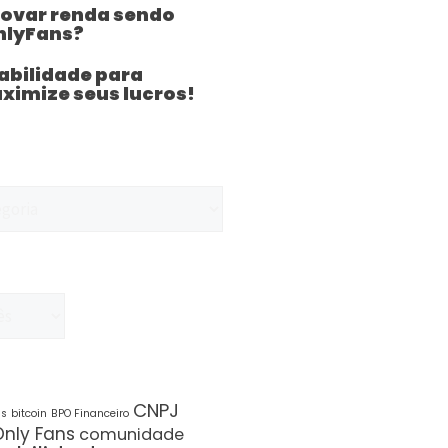
var renda sendo
nlyFans?
abilidade para
ximize seus lucros!
CNPJ
is
bitcoin
BPO Financeiro
nly Fans
comunidade