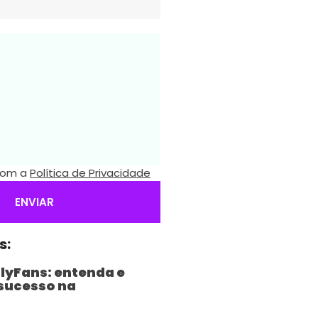
 com a
Política de Privacidade
ENVIAR
s:
lyFans: entenda e
sucesso na