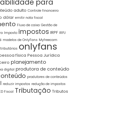
abilidade para
teúdo adulto
Controle financeiro
o
dólar
emitir nota fiscal
ento
Fluxo de caixa
Gestão de
impostos
IRPF
ra
Imposto
IRPJ
s
modelos de OnlyFans
Myfreecam
onlyfans
tributárias
pessoa física
Pessoa Jurídica
planejamento
ceiro
produtora de conteúdo
a digital
conteúdo
produtores de conteúdos
l
reduzir impostos
redução de impostos
Tributação
Tributos
ED Fiscal