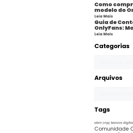
Como compro
modelo do O
Leia Mais
Guia de Cont
OnlyFans: Ma
Leia Mais
Categorias
Arquivos
Tags
abrir cnpj
bancos digita
Comunidade O