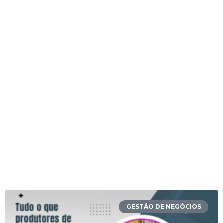
GESTÃO DE NEGÓCIOS