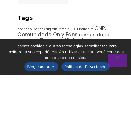
Tags
CNPJ
abrir cnpj
bancos digitais
bitcoin
BPO Financeiro
Comunidade Only Fans
comunidade
Contabilidade para
onlyfans
Onlyfans
Usamos cookies e outras tecnologias semelhantes para
conteúdo adulto
Controle financeiro
melhorar a sua experiência. Ao utilizar este site, você concorda
criador de conteúdo
dólar
emitir nota fiscal
com o uso de cookies.
empreendimento
Fluxo de caixa
Gestão de
impostos
Sim, concordo.
Política de Privacidade
IRPF
negócio
Gestão financeira
Imposto
Manyvids
IRPJ
lucratividade
modelos de OnlyFans
Myfreecam
Myfreecams
obrigações tributárias
onlyfans
pessoa
OnlyFans Brasil
paypal
física
Pessoa Jurídica
Planejamento financeiro
planejamento tributário
Plataforma digital
produtor de
produtora de conteúdo
conteúdo
Receita
produtores de conteúdos
Federal
regime
reduzir impostos
redução de impostos
Tributação
tributário
Tributos
SPED Fiscal