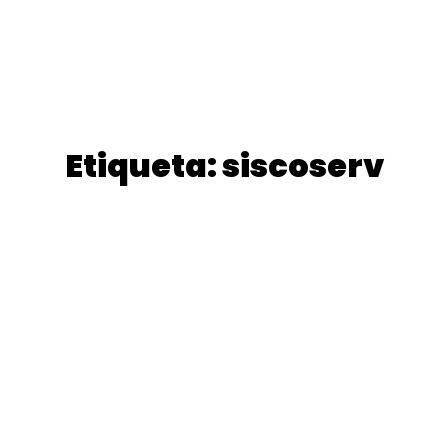
Etiqueta: siscoserv