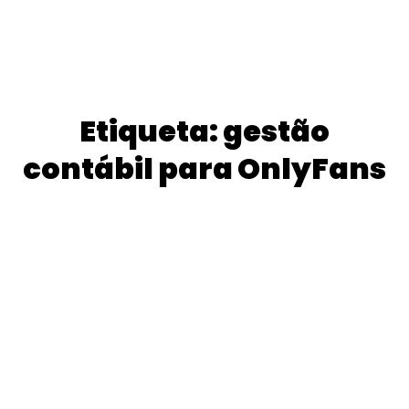
Etiqueta: gestão
contábil para OnlyFans