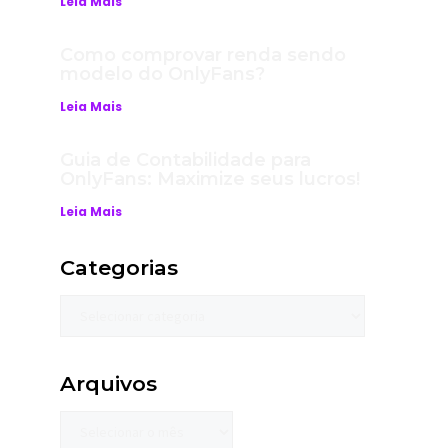
Leia Mais
Como comprovar renda sendo
modelo do OnlyFans?
Leia Mais
Guia de Contabilidade para
OnlyFans: Maximize seus lucros!
Leia Mais
Categorias
Arquivos