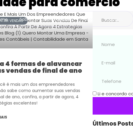
idade para comércio
ome
Sobre
Especialidades
Blog
Contato
NTAR VENDAS
a 4 formas de alavancar
s vendas de final de ano
ocê é mais um dos empreendedores
não sabe como aumentar suas vendas
Li e concordo 
nal de ano, confira, a partir de agora, 4
tégias excelentes!
MAIS
Últimos Posts