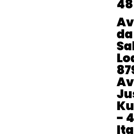
48
Av
da
Sa
Lo
87
Av
Ju
Ku
- 
It