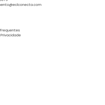
mento@eclconecta.com
 Frequentes
e Privacidade