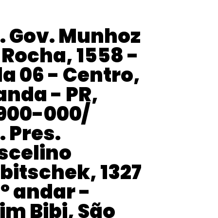
. Gov. Munhoz
 Rocha, 1558 -
la 06 - Centro,
anda - PR,
900-000/
. Pres.
scelino
bitschek, 1327
4º andar -
aim Bibi, São