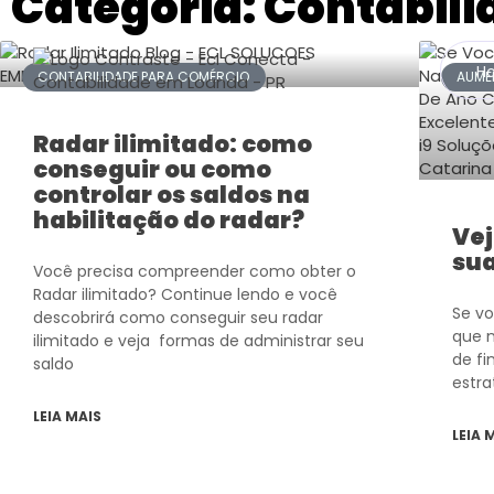
Categoria: Contabil
H
CONTABILIDADE PARA COMÉRCIO
AUME
Radar ilimitado: como
conseguir ou como
controlar os saldos na
habilitação do radar?
Vej
sua
Você precisa compreender como obter o
Radar ilimitado? Continue lendo e você
Se v
descobrirá como conseguir seu radar
que 
ilimitado e veja formas de administrar seu
de fi
saldo
estra
LEIA MAIS
LEIA 