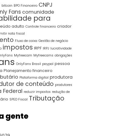
CNPJ
s
bitcoin
BPO Financeiro
ly Fans
comunidade
abilidade para
teúdo adulto
criador
Controle financeiro
mitir nota fiscal
ento
Fluxo de caixa
Gestão de negócio
impostos
IRPF
o
IRPJ
lucratividade
OnlyFans
Myfreecam
Myfreecams
obrigações
fans
pessoa
OnlyFans Brasil
paypal
ca
Planejamento financeiro
ibutário
produtora
Plataforma digital
dutor de conteúdo
produtores
a Federal
reduzir impostos
redução de
Tributação
tário
SPED Fiscal
a gente
6079