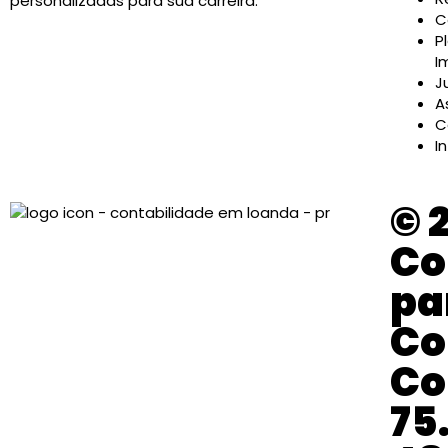
personalizadas para sua carreira.
C
P
I
J
A
C
I
© 
Co
pa
Co
Co
75