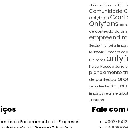
abrir cnpj
bancos digitai
Comunidade On
Cont
onlyfans
Onlyfans
con
de conteúdo
dólar
e
empreendim
Gestão financeira
Impost
Manyvids
modelos de 
only
tributárias
física
Pessoa Jurídi
planejamento tr
pro
de conteúdo
Receit
de conteúdos
regime tribu
impostos
Tributos
iços
Fale com 
bertura e Encerramento de Empresas
4003-5412
egularização de Regime Tributário
44 99853-