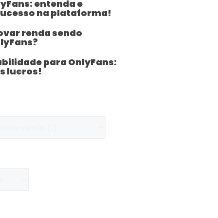
lyFans: entenda e
sucesso na plataforma!
var renda sendo
lyFans?
bilidade para OnlyFans:
s lucros!