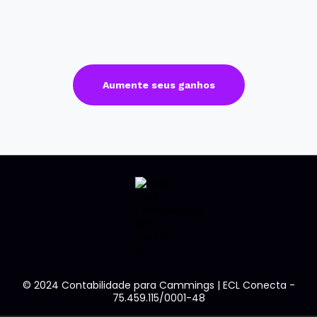
que você precisava para formalizar o seu negócio,
reduzir a carga tributária e aumentar os lucros.
Aumente seus ganhos
© 2024 Contabilidade para Cammings | ECL Conecta -
75.459.115/0001-48