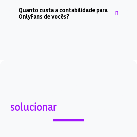
Quanto custa a contabilidade para
OnlyFans de vocês?
Você está perdendo
dinheiro, e está na hora de
solucionar
esse problema!
Pare agora mesmo de
pagar altos custos em impostos
por causa dos
ganhos como camgirl
. Temos a solução